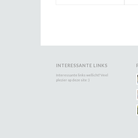
INTERESSANTE LINKS
Interessante links wellicht? Veel
plezier op deze site :)