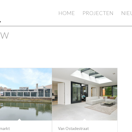
HOME
PROJECTEN
NI
UW
markt
Van Ostadestraat