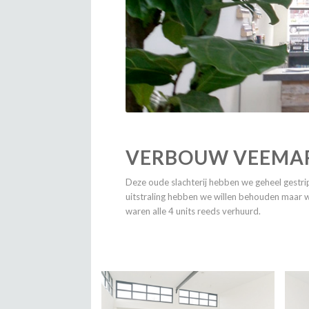
VERBOUW VEEMA
Deze oude slachterij hebben we geheel gest
uitstraling hebben we willen behouden maar
waren alle 4 units reeds verhuurd.