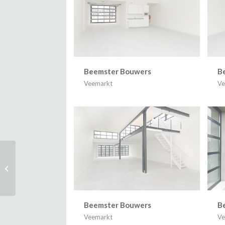
Beemster Bouwers
B
Veemarkt
Ve
Van Ostadestraat
Beemster Bouwers
B
Veemarkt
Ve