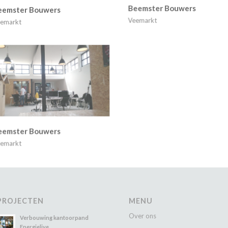
eemster Bouwers
Beemster Bouwers
emarkt
Veemarkt
eemster Bouwers
emarkt
PROJECTEN
MENU
Over ons
Verbouwing kantoorpand
Energielive