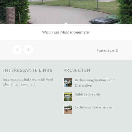
Woonhuis Middenbeemster
1
2
Pagina 1 van 2
INTERESSANTE LINKS
PROJECTEN
Interessante links wellicht? Veel
Verbouwing kantoorpand
plezier op deze site :)
Energielive
Kubistische villa
Exclusieve dakterrassen