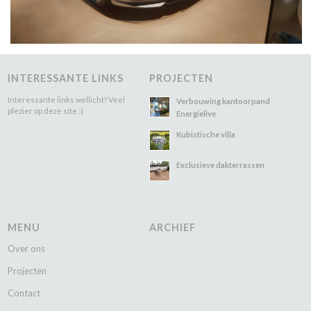
INTERESSANTE LINKS
PROJECTEN
Interessante links wellicht? Veel
Verbouwing kantoorpand
plezier op deze site :)
Energielive
Kubistische villa
Exclusieve dakterrassen
MENU
ARCHIEF
Over ons
Projecten
Contact