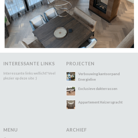
INTERESSANTE LINKS
PROJECTEN
Interessante links wellicht? Veel
Verbouwing kantoorpand
plezier op deze site :)
Energielive
Exclusieve dakterrassen
Appartement Keizersgracht
MENU
ARCHIEF