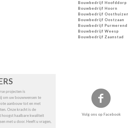
Bouwbedrijf Hoofddorp
Bouwbedrijf Hoorn
Bouwbedrijf Oosthuize
Bouwbedrijf Oostzaan
Bouwbedrijf Purmerend
Bouwbedrijf Weesp
Bouwbedrijf Zaanstad
ERS
se projecten is
rtij om uw bouwwensen te
 grote aanbouw tot en met
ten. Onze kracht is de
Volg ons op Facebook
t hoogst haalbare kwaliteit
n met u door. Heeft u vragen,