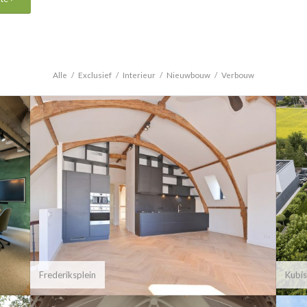
Alle
/
Exclusief
/
Interieur
/
Nieuwbouw
/
Verbouw
Frederiksplein
Kubis