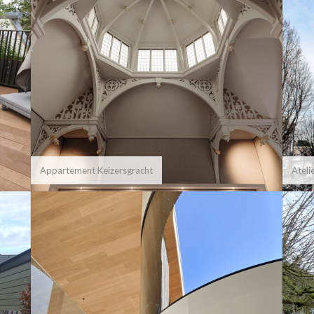
Appartement Keizersgracht
Atel