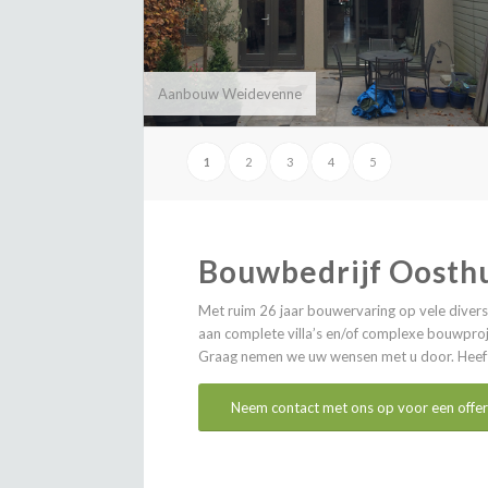
Aanbouw Weidevenne
1
2
3
4
5
Bouwbedrijf Oosth
Met ruim 26 jaar bouwervaring op vele diver
aan complete villa’s en/of complexe bouwproj
Graag nemen we uw wensen met u door. Heeft 
Neem contact met ons op voor een offer