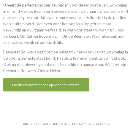
U heeft dé perfecte partner gevonden voor de renovatie van uw woning
in of rond Heiloo. Beemster Bouwers luistert echt naar uw wensen, denkt
mee en zorgt ervoor dat uw droomrenovatie in Heiloo tot in de puntjes
wordt uitgevoerd. Niet even voor het oog leuk ‘opgefrist’ maar
vakkundig en duurzaam verfraaid. In wat voor staat uw woning nu ook
verkeert. Omdat wij Bouwers zijn. Uit de Beemster. Waar afspraak nog
afspraak is. Eerlijk en ambachtelijk.
Beemster Bouwers begrijpt hoe belangrijk het voor u is dat uw woning in
de voor u perfecte staat komt. Pas als u tevreden bent, zijn wij dat ook.
Ook na de oplevering kunt u ons hier altijd op aanspreken. Want wij zijn
Beemster Bouwers. Ook in Heiloo.
Neem contact met ons op voor een offerte
Alle
/
Exclusief
/
Interieur
/
Nieuwbouw
/
Verbouw