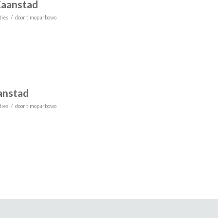
Zaanstad
/
ties
door
timopurbowo
anstad
/
ties
door
timopurbowo