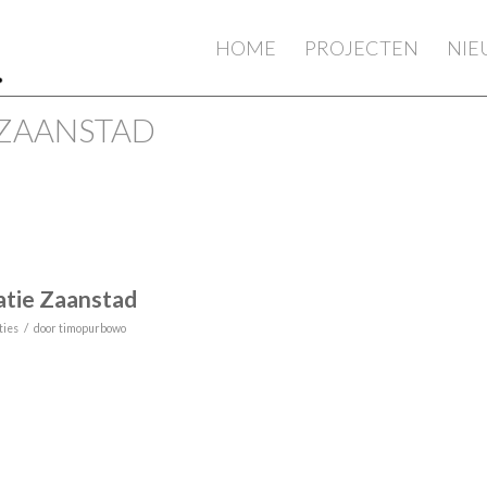
HOME
PROJECTEN
NI
 ZAANSTAD
tie Zaanstad
/
ties
door
timopurbowo