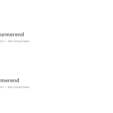
Purmerend
/
ties
door
timopurbowo
rmerend
/
ties
door
timopurbowo