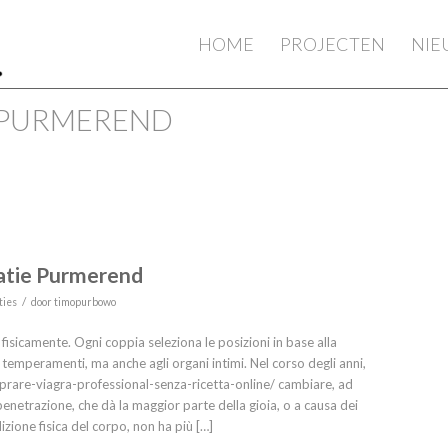
HOME
PROJECTEN
NI
: PURMEREND
tie Purmerend
/
ties
door
timopurbowo
fisicamente. Ogni coppia seleziona le posizioni in base alla
 temperamenti, ma anche agli organi intimi. Nel corso degli anni,
mprare-viagra-professional-senza-ricetta-online/ cambiare, ad
enetrazione, che dà la maggior parte della gioia, o a causa dei
zione fisica del corpo, non ha più […]