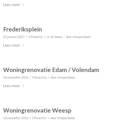
Lees meer
Frederiksplein
/
/
/
25 januari 2017
0 Reacties
in
Verbouw
door
timopurbowo
Lees meer
Woningrenovatie Edam / Volendam
/
/
14 november 2016
0 Reacties
door
timopurbowo
Lees meer
Woningrenovatie Weesp
/
/
14 november 2016
0 Reacties
door
timopurbowo