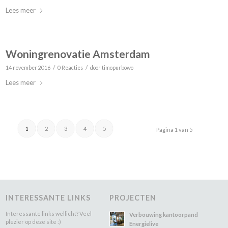
Lees meer
Woningrenovatie Amsterdam
/
/
14 november 2016
0 Reacties
door
timopurbowo
Lees meer
1
2
3
4
5
Pagina 1 van 5
INTERESSANTE LINKS
PROJECTEN
Interessante links wellicht? Veel
Verbouwing kantoorpand
plezier op deze site :)
Energielive