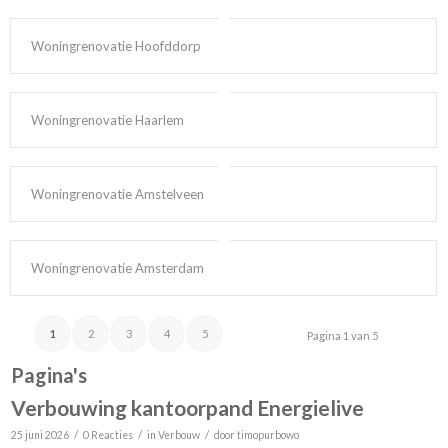
Woningrenovatie Hoofddorp
Woningrenovatie Haarlem
Woningrenovatie Amstelveen
Woningrenovatie Amsterdam
1
2
3
4
5
Pagina 1 van 5
Pagina's
Verbouwing kantoorpand Energielive
/
/
/
25 juni 2026
0 Reacties
in
Verbouw
door
timopurbowo