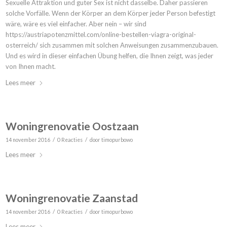
Sexuelle Attraktion und guter Sex ist nicht dasselbe. Daher passieren
solche Vorfälle. Wenn der Körper an dem Körper jeder Person befestigt
wäre, wäre es viel einfacher. Aber nein – wir sind
https://austriapotenzmittel.com/online-bestellen-viagra-original-
osterreich/ sich zusammen mit solchen Anweisungen zusammenzubauen.
Und es wird in dieser einfachen Übung helfen, die Ihnen zeigt, was jeder
von Ihnen macht.
Lees meer
Woningrenovatie Oostzaan
/
/
14 november 2016
0 Reacties
door
timopurbowo
Lees meer
Woningrenovatie Zaanstad
/
/
14 november 2016
0 Reacties
door
timopurbowo
Lees meer