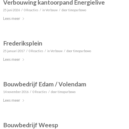
Verbouwing kantoorpand Energielive
/
/
/
25 juni 2026
0 Reacties
in
Verbouw
door
timopurbowo
Lees meer
Frederiksplein
/
/
/
25 januari 2017
0 Reacties
in
Verbouw
door
timopurbowo
Lees meer
Bouwbedrijf Edam / Volendam
/
/
14 november 2016
0 Reacties
door
timopurbowo
Lees meer
Bouwbedrijf Weesp