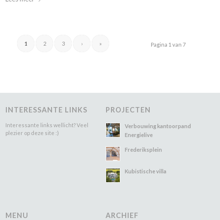
1
2
3
›
»
Pagina 1 van 7
INTERESSANTE LINKS
PROJECTEN
Interessante links wellicht? Veel
Verbouwing kantoorpand
plezier op deze site :)
Energielive
Frederiksplein
Kubistische villa
MENU
ARCHIEF