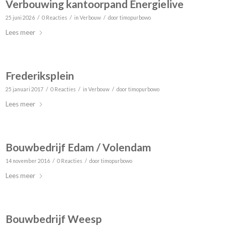
Verbouwing kantoorpand Energielive
/
/
/
25 juni 2026
0 Reacties
in
Verbouw
door
timopurbowo
Lees meer
Frederiksplein
/
/
/
25 januari 2017
0 Reacties
in
Verbouw
door
timopurbowo
Lees meer
Bouwbedrijf Edam / Volendam
/
/
14 november 2016
0 Reacties
door
timopurbowo
Lees meer
Bouwbedrijf Weesp