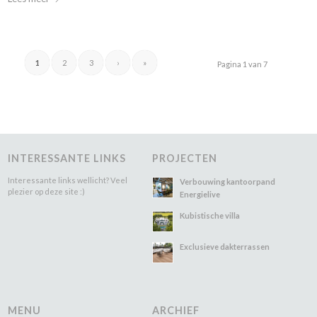
1
2
3
›
»
Pagina 1 van 7
INTERESSANTE LINKS
PROJECTEN
Interessante links wellicht? Veel
Verbouwing kantoorpand
plezier op deze site :)
Energielive
Kubistische villa
Exclusieve dakterrassen
MENU
ARCHIEF