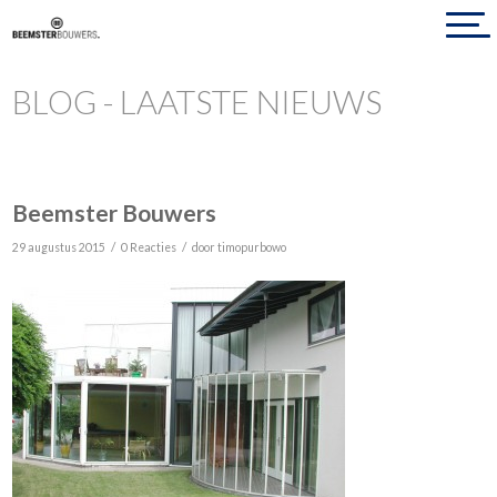
BLOG - LAATSTE NIEUWS
Beemster Bouwers
/
/
29 augustus 2015
0 Reacties
door
timopurbowo