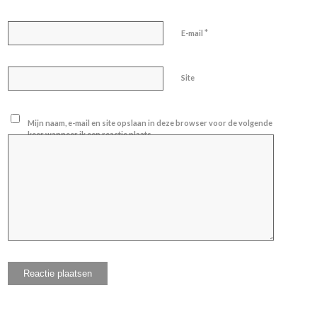
*
E-mail
Site
Mijn naam, e-mail en site opslaan in deze browser voor de volgende
keer wanneer ik een reactie plaats.