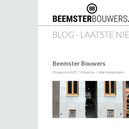
BLOG - LAATSTE N
Beemster Bouwers
/
/
29 augustus 2015
0 Reacties
door
timopurbowo