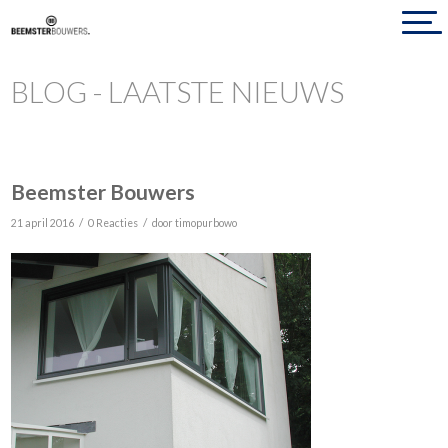
BLOG - LAATSTE NIEUWS
Beemster Bouwers
/
/
21 april 2016
0 Reacties
door
timopurbowo