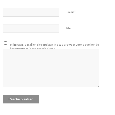
*
E-mail
Site
Mijn naam, e-mail en site opslaan in deze browser voor de volgende
keer wanneer ik een reactie plaats.