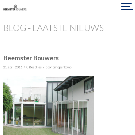
BLOG - LAATSTE NIEUWS
Beemster Bouwers
/
/
21 april 2016
0 Reacties
door
timopurbowo