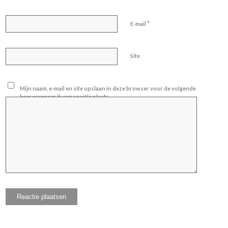
*
E-mail
Site
Mijn naam, e-mail en site opslaan in deze browser voor de volgende
keer wanneer ik een reactie plaats.