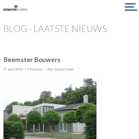
BLOG - LAATSTE NIEUWS
Beemster Bouwers
/
/
21 april 2016
0 Reacties
door
timopurbowo