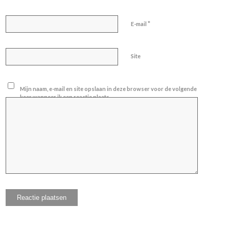
*
E-mail
Site
Mijn naam, e-mail en site opslaan in deze browser voor de volgende
keer wanneer ik een reactie plaats.