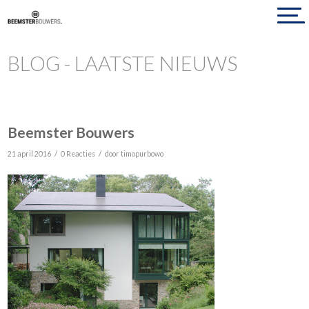
BLOG - LAATSTE NIEUWS
Beemster Bouwers
/
/
21 april 2016
0 Reacties
door
timopurbowo