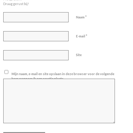
Draag gerust bij!
*
Naam
*
E-mail
Site
Mijn naam, e-mail en site opslaan in deze browser voor de volgende
keer wanneer ik een reactie plaats.