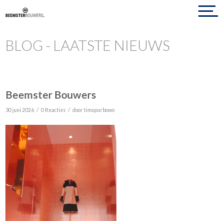
BLOG - LAATSTE NIEUWS
Beemster Bouwers
/
/
30 juni 2026
0 Reacties
door
timopurbowo