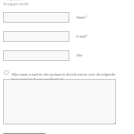
Draag gerust bij!
*
Naam
*
E-mail
Site
Mijn naam, e-mail en site opslaan in deze browser voor de volgende
keer wanneer ik een reactie plaats.