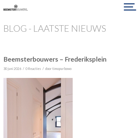
BLOG - LAATSTE NIEUWS
Beemsterbouwers – Frederiksplein
/
/
30 juni 2026
0 Reacties
door
timopurbowo