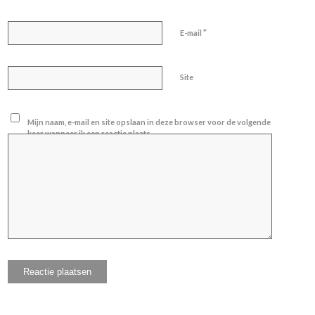
*
E-mail
Site
Mijn naam, e-mail en site opslaan in deze browser voor de volgende
keer wanneer ik een reactie plaats.