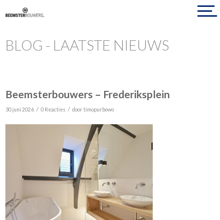
BLOG - LAATSTE NIEUWS
Beemsterbouwers – Frederiksplein
/
/
30 juni 2026
0 Reacties
door
timopurbowo