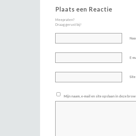
Plaats een Reactie
Meepraten?
Draag gerust bij!
Na
E-m
Site
Mijn naam, e-mail en site opslaan in deze brow