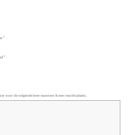
*
am
*
ail
ser voor de volgende keer wanneer ik een reactie plaats.