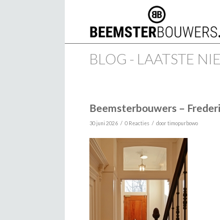
BLOG - LAATSTE N
Beemsterbouwers – Frederi
/
/
30 juni 2026
0 Reacties
door
timopurbowo