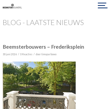
BLOG - LAATSTE NIEUWS
Beemsterbouwers – Frederiksplein
/
/
30 juni 2026
0 Reacties
door
timopurbowo