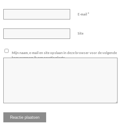
*
E-mail
Site
Mijn naam, e-mail en site opslaan in deze browser voor de volgende
keer wanneer ik een reactie plaats.