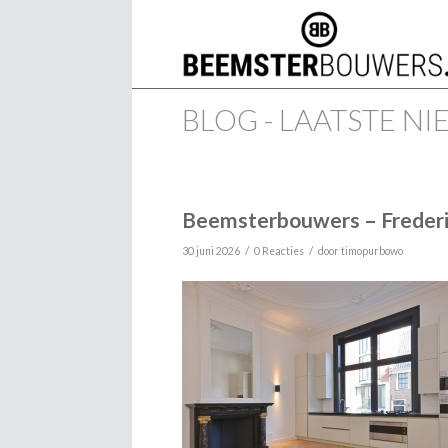
BLOG - LAATSTE N
Beemsterbouwers – Frederi
/
/
30 juni 2026
0 Reacties
door
timopurbowo