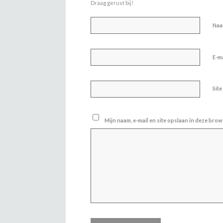
Draag gerust bij!
Na
E-m
Site
Mijn naam, e-mail en site opslaan in deze brow