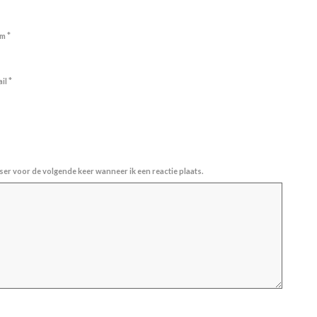
*
am
*
ail
ser voor de volgende keer wanneer ik een reactie plaats.