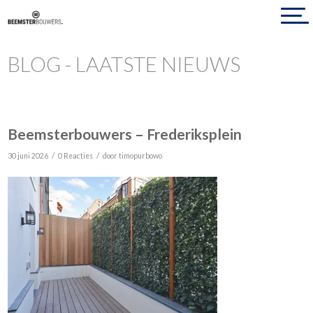
BLOG - LAATSTE NIEUWS
Beemsterbouwers – Frederiksplein
/
/
30 juni 2026
0 Reacties
door
timopurbowo