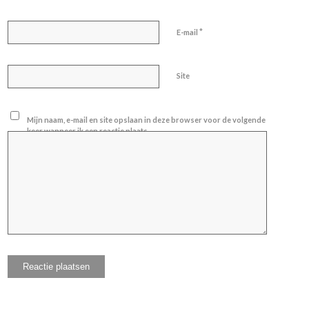
*
E-mail
Site
Mijn naam, e-mail en site opslaan in deze browser voor de volgende
keer wanneer ik een reactie plaats.