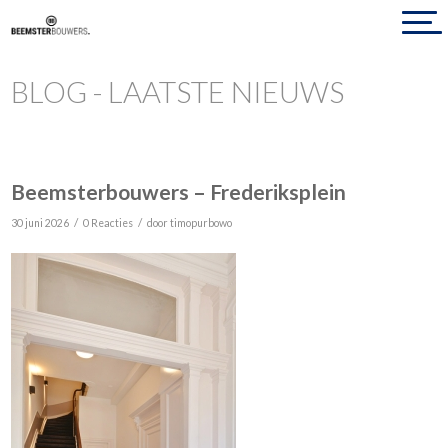
BLOG - LAATSTE NIEUWS
Beemsterbouwers – Frederiksplein
/
/
30 juni 2026
0 Reacties
door
timopurbowo