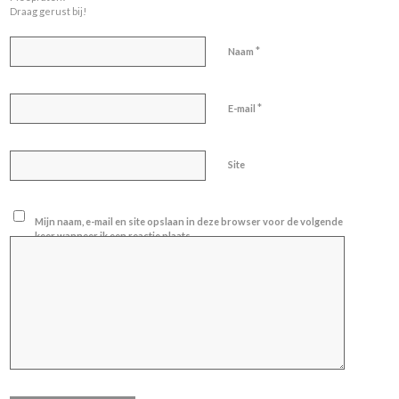
Draag gerust bij!
*
Naam
*
E-mail
Site
Mijn naam, e-mail en site opslaan in deze browser voor de volgende
keer wanneer ik een reactie plaats.