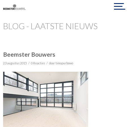
BLOG - LAATSTE NIEUWS
Beemster Bouwers
/
/
23 augustus 2015
0 Reacties
door
timopurbowo