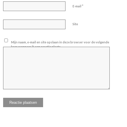
*
E-mail
Site
Mijn naam, e-mail en site opslaan in deze browser voor de volgende
keer wanneer ik een reactie plaats.