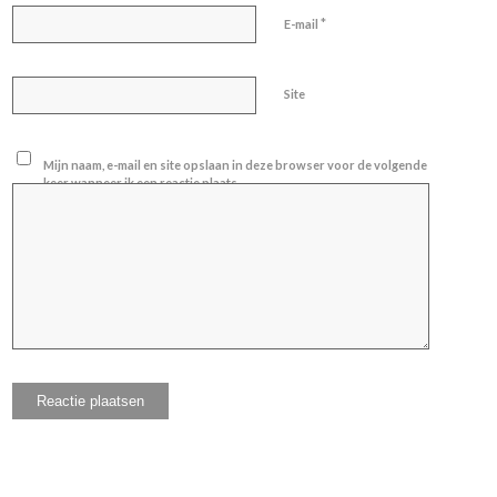
*
E-mail
Site
Mijn naam, e-mail en site opslaan in deze browser voor de volgende
keer wanneer ik een reactie plaats.