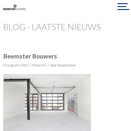
BLOG - LAATSTE NIEUWS
Beemster Bouwers
/
/
23 augustus 2015
0 Reacties
door
timopurbowo