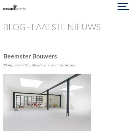
BLOG - LAATSTE NIEUWS
Beemster Bouwers
/
/
23 augustus 2015
0 Reacties
door
timopurbowo