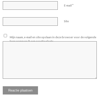
*
E-mail
Site
Mijn naam, e-mail en site opslaan in deze browser voor de volgende
keer wanneer ik een reactie plaats.