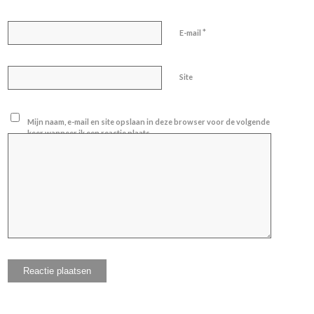
*
E-mail
Site
Mijn naam, e-mail en site opslaan in deze browser voor de volgende
keer wanneer ik een reactie plaats.