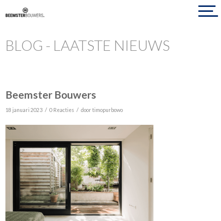
BLOG - LAATSTE NIEUWS
Beemster Bouwers
/
/
18 januari 2023
0 Reacties
door
timopurbowo