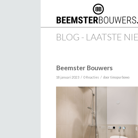
BLOG - LAATSTE N
Beemster Bouwers
/
/
18 januari 2023
0 Reacties
door
timopurbowo