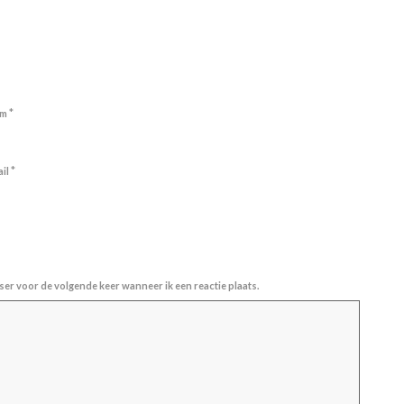
*
am
*
ail
ser voor de volgende keer wanneer ik een reactie plaats.