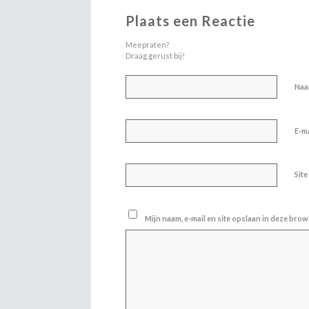
Plaats een Reactie
Meepraten?
Draag gerust bij!
Na
E-m
Site
Mijn naam, e-mail en site opslaan in deze brow