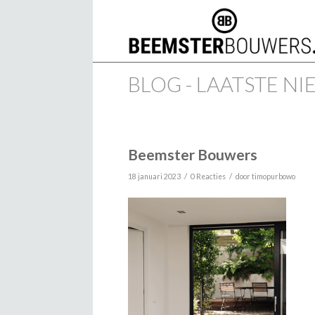
BLOG - LAATSTE N
Beemster Bouwers
/
/
18 januari 2023
0 Reacties
door
timopurbowo