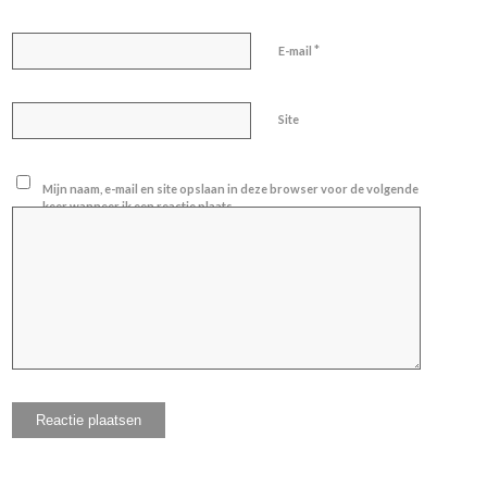
*
E-mail
Site
Mijn naam, e-mail en site opslaan in deze browser voor de volgende
keer wanneer ik een reactie plaats.