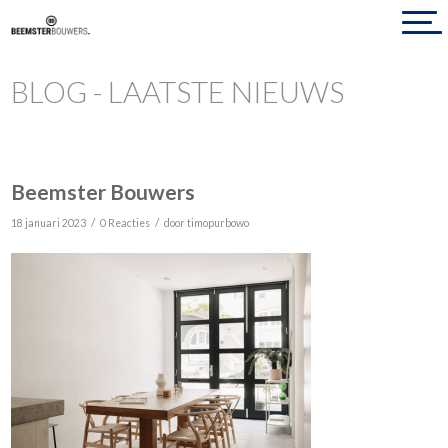
BLOG - LAATSTE NIEUWS
Beemster Bouwers
/
/
18 januari 2023
0 Reacties
door
timopurbowo