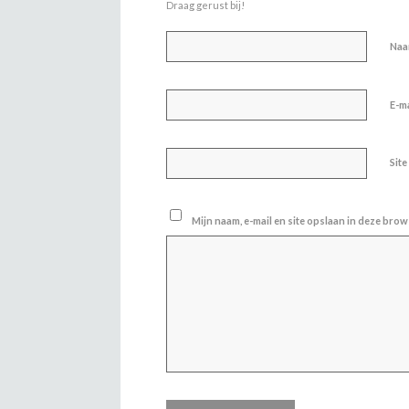
Draag gerust bij!
Na
E-m
Site
Mijn naam, e-mail en site opslaan in deze brow