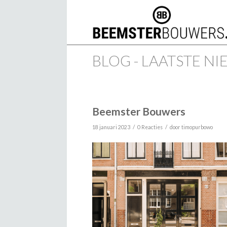
BLOG - LAATSTE N
Beemster Bouwers
/
/
18 januari 2023
0 Reacties
door
timopurbowo