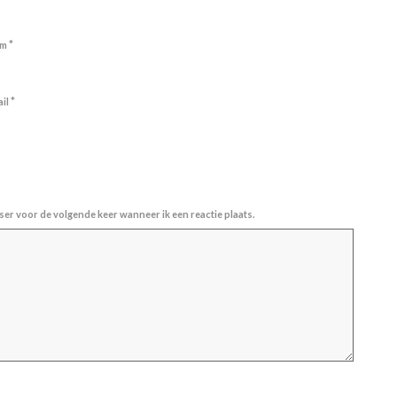
*
am
*
ail
ser voor de volgende keer wanneer ik een reactie plaats.