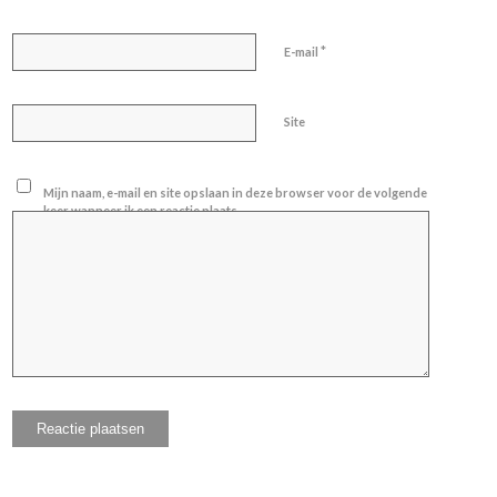
*
E-mail
Site
Mijn naam, e-mail en site opslaan in deze browser voor de volgende
keer wanneer ik een reactie plaats.