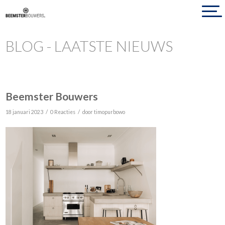
BLOG - LAATSTE NIEUWS
Beemster Bouwers
/
/
18 januari 2023
0 Reacties
door
timopurbowo