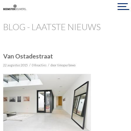
BLOG - LAATSTE NIEUWS
Van Ostadestraat
/
/
22 augustus 2015
0 Reacties
door
timopurbowo