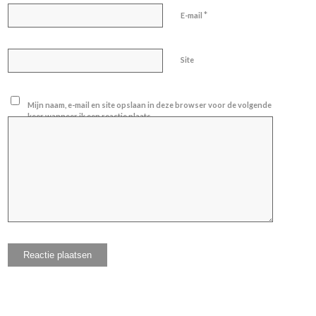
*
E-mail
Site
Mijn naam, e-mail en site opslaan in deze browser voor de volgende
keer wanneer ik een reactie plaats.