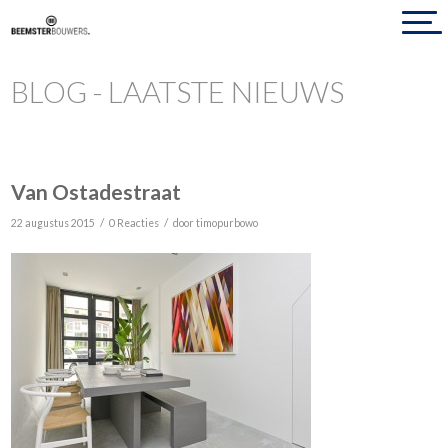
BLOG - LAATSTE NIEUWS
Van Ostadestraat
/
/
22 augustus 2015
0 Reacties
door
timopurbowo