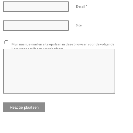
*
E-mail
Site
Mijn naam, e-mail en site opslaan in deze browser voor de volgende
keer wanneer ik een reactie plaats.