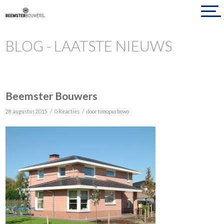
BLOG - LAATSTE NIEUWS
Beemster Bouwers
/
/
28 augustus 2015
0 Reacties
door
timopurbowo