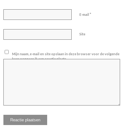
*
E-mail
Site
Mijn naam, e-mail en site opslaan in deze browser voor de volgende
keer wanneer ik een reactie plaats.