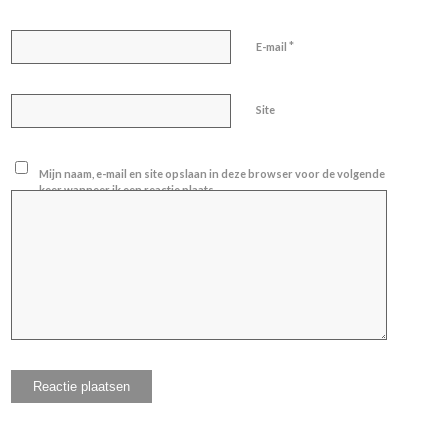
*
E-mail
Site
Mijn naam, e-mail en site opslaan in deze browser voor de volgende
keer wanneer ik een reactie plaats.