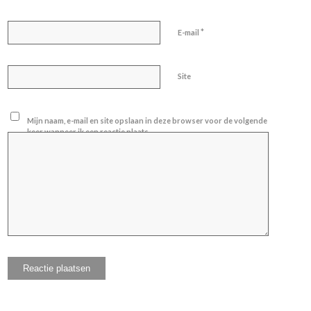
*
E-mail
Site
Mijn naam, e-mail en site opslaan in deze browser voor de volgende
keer wanneer ik een reactie plaats.