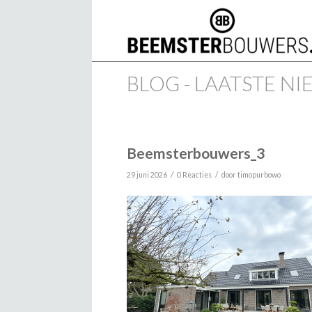
BLOG - LAATSTE N
Beemsterbouwers_3
/
/
29 juni 2026
0 Reacties
door
timopurbowo