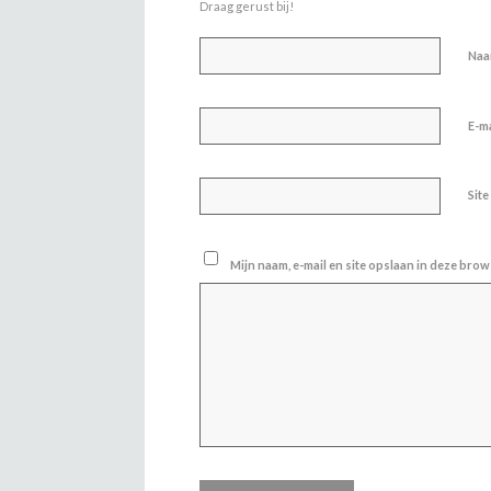
Draag gerust bij!
Na
E-m
Site
Mijn naam, e-mail en site opslaan in deze brow