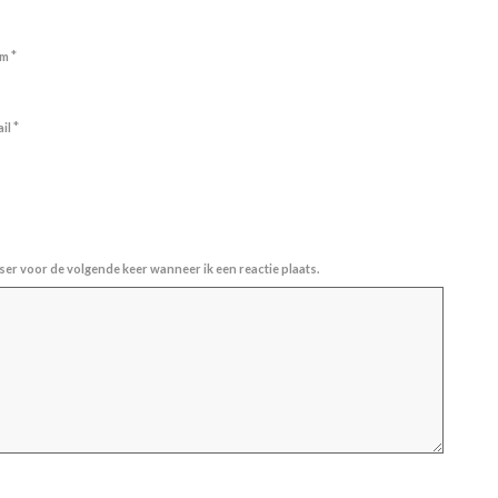
*
am
*
ail
ser voor de volgende keer wanneer ik een reactie plaats.