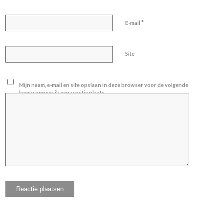
*
E-mail
Site
Mijn naam, e-mail en site opslaan in deze browser voor de volgende
keer wanneer ik een reactie plaats.