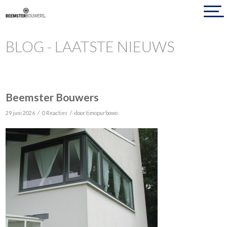
BLOG - LAATSTE NIEUWS
Beemster Bouwers
/
/
29 juni 2026
0 Reacties
door
timopurbowo