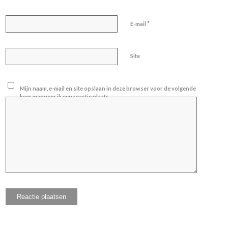
*
E-mail
Site
Mijn naam, e-mail en site opslaan in deze browser voor de volgende
keer wanneer ik een reactie plaats.