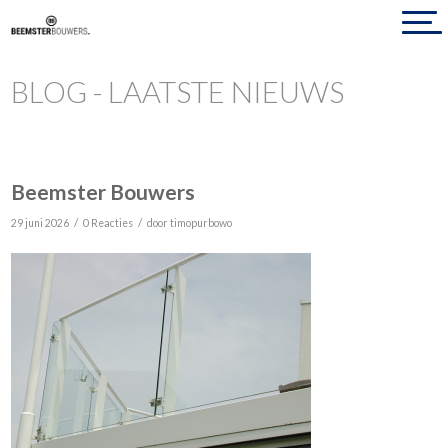
BLOG - LAATSTE NIEUWS
Beemster Bouwers
/
/
29 juni 2026
0 Reacties
door
timopurbowo