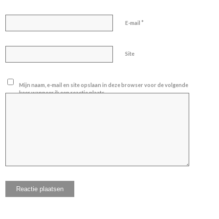
*
E-mail
Site
Mijn naam, e-mail en site opslaan in deze browser voor de volgende
keer wanneer ik een reactie plaats.