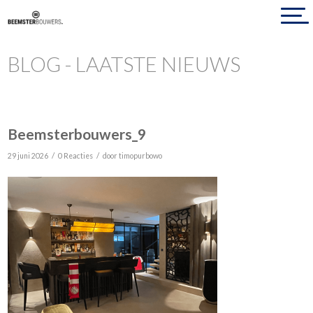
BLOG - LAATSTE NIEUWS
Beemsterbouwers_9
/
/
29 juni 2026
0 Reacties
door
timopurbowo