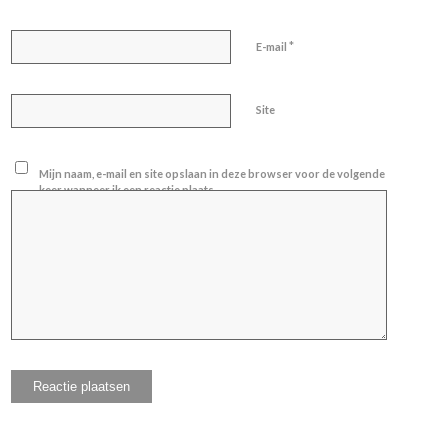
*
E-mail
Site
Mijn naam, e-mail en site opslaan in deze browser voor de volgende
keer wanneer ik een reactie plaats.