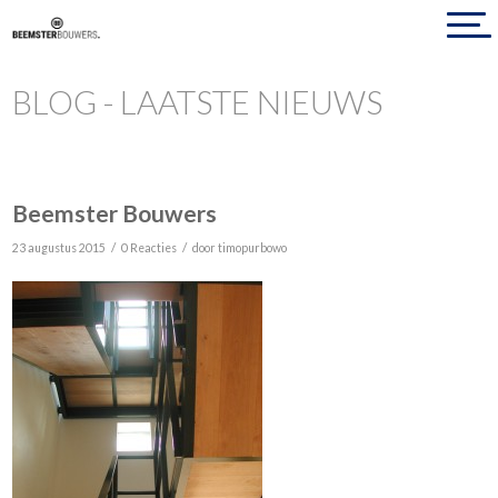
BLOG - LAATSTE NIEUWS
Beemster Bouwers
/
/
23 augustus 2015
0 Reacties
door
timopurbowo