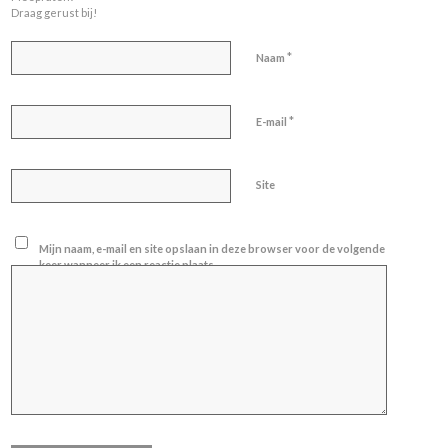
Draag gerust bij!
*
Naam
*
E-mail
Site
Mijn naam, e-mail en site opslaan in deze browser voor de volgende
keer wanneer ik een reactie plaats.