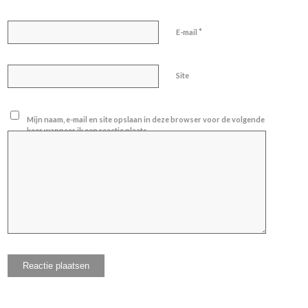
*
E-mail
Site
Mijn naam, e-mail en site opslaan in deze browser voor de volgende
keer wanneer ik een reactie plaats.