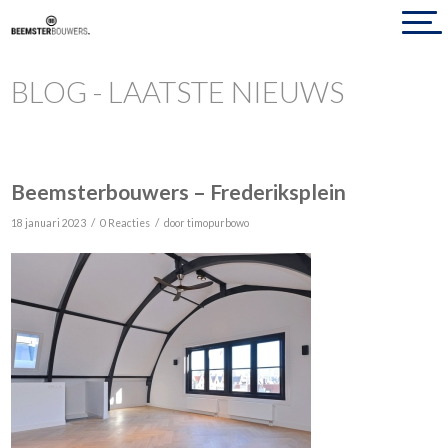
BLOG - LAATSTE NIEUWS
Beemsterbouwers – Frederiksplein
/
/
18 januari 2023
0 Reacties
door
timopurbowo