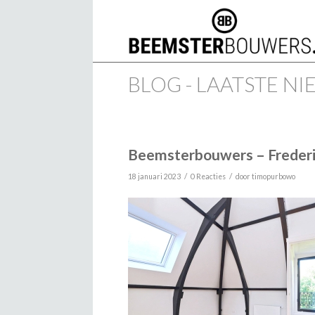
BLOG - LAATSTE N
Beemsterbouwers – Frederi
/
/
18 januari 2023
0 Reacties
door
timopurbowo