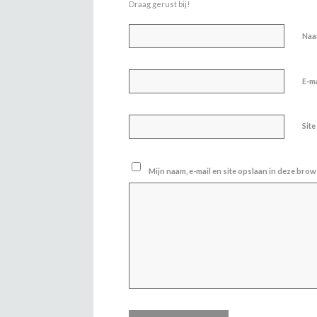
Draag gerust bij!
Na
E-m
Site
Mijn naam, e-mail en site opslaan in deze brow