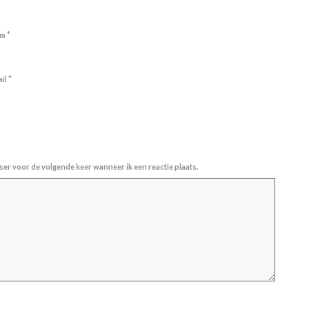
*
am
*
ail
ser voor de volgende keer wanneer ik een reactie plaats.