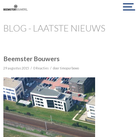
BLOG - LAATSTE NIEUWS
Beemster Bouwers
/
/
29 augustus 2015
0 Reacties
door
timopurbowo