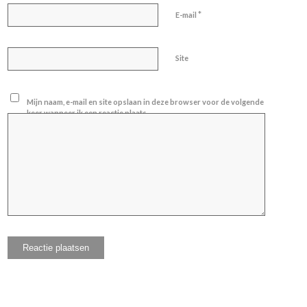
*
E-mail
Site
Mijn naam, e-mail en site opslaan in deze browser voor de volgende
keer wanneer ik een reactie plaats.