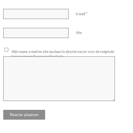
*
E-mail
Site
Mijn naam, e-mail en site opslaan in deze browser voor de volgende
keer wanneer ik een reactie plaats.